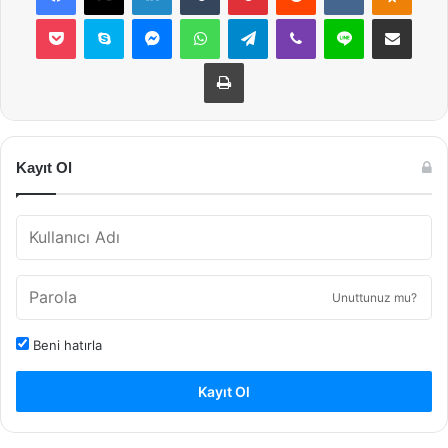
Pocket
Skype
Messenger
WhatsApp
Telegram
Viber
Line
E-Posta ile payla
Yazdır
Kayıt Ol
Unuttunuz mu?
Beni hatırla
Kayıt Ol