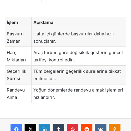
İşlem
Açıklama
Başvuru
Hafta içi günlerde başvurular daha hızlı
Zamanı
sonuçlanır.
Harç
Araç türüne göre değişiklik gösterir, güncel
Miktarları
tarifeyi kontrol edin.
Geçerlilik
Tüm belgelerin geçerlilik sürelerine dikkat
Süresi
edilmelidir.
Randevu
Yoğun dönemlerde randevu almak işlemleri
Alma
hızlandırır.
Facebook
X
LinkedIn
Tumblr
Pinterest
Reddit
VKontakte
Odnok