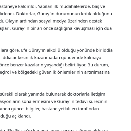
astaneye kaldırıldı. Yapılan ilk müdahalelerde, baş ve
irlendi. Doktorlar, Güray’ın durumunun kritik olduğunu
adı. Olayın ardından sosyal medya üzerinden destek
şları, Güray’ın bir an önce sağlığına kavuşması için dua
lgulara göre, Efe Güray’ın alkollü olduğu yönünde bir iddia
 bu iddialar kesinlik kazanmadan gündemde kalmaya
önce benzer kazaların yaşandığı belirtiliyor. Bu durum,
geçirdi ve bölgedeki güvenlik önlemlerinin artırılmasına
sürekli olarak yanında bulunarak doktorlarla iletişim
asyonların sona ermesini ve Güray’ın tedavi sürecinin
ında güncel bilgiler, hastane yetkilileri tarafından
lduğu açıklandı.
ldu. Efe Güray’ın kariyeri, genç yaşına rağmen oldukça