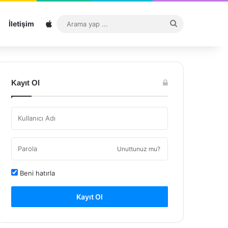
Sitemap
Arama
İletişim
yap
...
Kayıt Ol
Unuttunuz mu?
Beni hatırla
Kayıt Ol