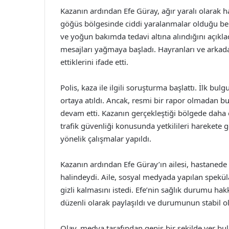
Kazanın ardından Efe Güray, ağır yaralı olarak h
göğüs bölgesinde ciddi yaralanmalar olduğu bel
ve yoğun bakımda tedavi altına alındığını açıkl
mesajları yağmaya başladı. Hayranları ve arkada
ettiklerini ifade etti.
Polis, kaza ile ilgili soruşturma başlattı. İlk bu
ortaya atıldı. Ancak, resmi bir rapor olmadan
devam etti. Kazanın gerçekleştiği bölgede daha 
trafik güvenliği konusunda yetkilileri harekete 
yönelik çalışmalar yapıldı.
Kazanın ardından Efe Güray’ın ailesi, hastanede 
halindeydi. Aile, sosyal medyada yapılan spekül
gizli kalmasını istedi. Efe’nin sağlık durumu hakk
düzenli olarak paylaşıldı ve durumunun stabil o
Olay, medya tarafından geniş bir şekilde yer bu