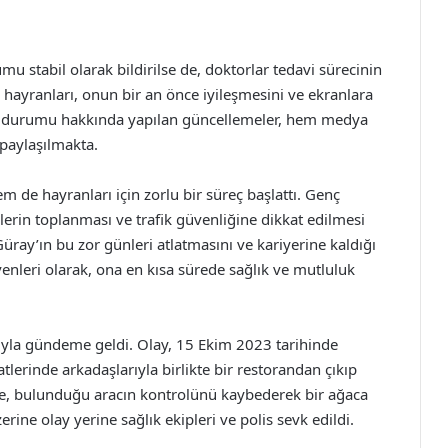
u stabil olarak bildirilse de, doktorlar tedavi sürecinin
 hayranları, onun bir an önce iyileşmesini ve ekranlara
ık durumu hakkında yapılan güncellemeler, hem medya
 paylaşılmakta.
em de hayranları için zorlu bir süreç başlattı. Genç
rin toplanması ve trafik güvenliğine dikkat edilmesi
Güray’ın bu zor günleri atlatmasını ve kariyerine kaldığı
leri olarak, ona en kısa sürede sağlık ve mutluluk
sıyla gündeme geldi. Olay, 15 Ekim 2023 tarihinde
lerinde arkadaşlarıyla birlikte bir restorandan çıkıp
nde, bulunduğu aracın kontrolünü kaybederek bir ağaca
rine olay yerine sağlık ekipleri ve polis sevk edildi.