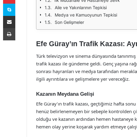
İlk Müdahale ve Hastaneye Sevk
Skype
Aile ve Yakınlarının Tepkisi
Medya ve Kamuoyunun Tepkisi
E-Posta ile paylaş
Son Gelişmeler
Yazdır
Efe Güray’ın Trafik Kazası: Ayr
Türk televizyon ve sinema dünyasında tanınmış b
trafik kazası ile gündeme geldi. Genç yaşına rağ
sonrası hayranları ve medya tarafından merakla t
ilgili ayrıntılara ve gelişmelere yer vereceğiz.
Kazanın Meydana Gelişi
Efe Güray’ın trafik kazası, geçtiğimiz hafta so
henüz belirlenemeyen bir sebeple kontrolden çık
olduğu ve kazanın ardından hemen hastaneye kald
hemen olay yerine koşarak yardım etmeye çalıştı