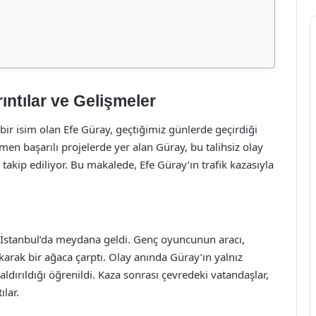
ıntılar ve Gelişmeler
ir isim olan Efe Güray, geçtiğimiz günlerde geçirdiği
men başarılı projelerde yer alan Güray, bu talihsiz olay
akip ediliyor. Bu makalede, Efe Güray’ın trafik kazasıyla
nu İstanbul’da meydana geldi. Genç oyuncunun aracı,
arak bir ağaca çarptı. Olay anında Güray’ın yalnız
ırıldığı öğrenildi. Kaza sonrası çevredeki vatandaşlar,
lar.