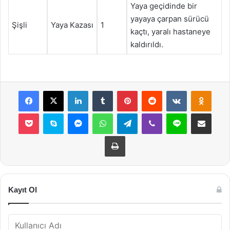
Yaya geçidinde bir
yayaya çarpan sürücü
Şişli
Yaya Kazası
1
kaçtı, yaralı hastaneye
kaldırıldı.
Facebook
X
LinkedIn
Tumblr
Pinterest
Reddit
VKontakte
Odnok
Pocket
Skype
Messenger
WhatsApp
Telegram
Viber
Line
E-Posta ile payla
Yazdır
Kayıt Ol