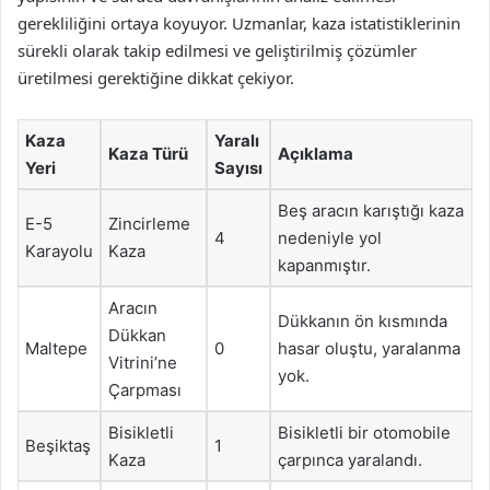
gerekliliğini ortaya koyuyor. Uzmanlar, kaza istatistiklerinin
sürekli olarak takip edilmesi ve geliştirilmiş çözümler
üretilmesi gerektiğine dikkat çekiyor.
Kaza
Yaralı
Kaza Türü
Açıklama
Yeri
Sayısı
Beş aracın karıştığı kaza
E-5
Zincirleme
4
nedeniyle yol
Karayolu
Kaza
kapanmıştır.
Aracın
Dükkanın ön kısmında
Dükkan
Maltepe
0
hasar oluştu, yaralanma
Vitrini’ne
yok.
Çarpması
Bisikletli
Bisikletli bir otomobile
Beşiktaş
1
Kaza
çarpınca yaralandı.