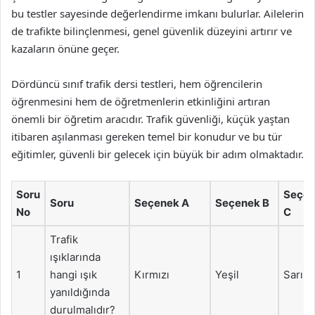
bu testler sayesinde değerlendirme imkanı bulurlar. Ailelerin
de trafikte bilinçlenmesi, genel güvenlik düzeyini artırır ve
kazaların önüne geçer.
Dördüncü sınıf trafik dersi testleri, hem öğrencilerin
öğrenmesini hem de öğretmenlerin etkinliğini artıran
önemli bir öğretim aracıdır. Trafik güvenliği, küçük yaştan
itibaren aşılanması gereken temel bir konudur ve bu tür
eğitimler, güvenli bir gelecek için büyük bir adım olmaktadır.
Soru
Seçe
Soru
Seçenek A
Seçenek B
No
C
Trafik
ışıklarında
1
hangi ışık
Kırmızı
Yeşil
Sarışı
yanıldığında
durulmalıdır?