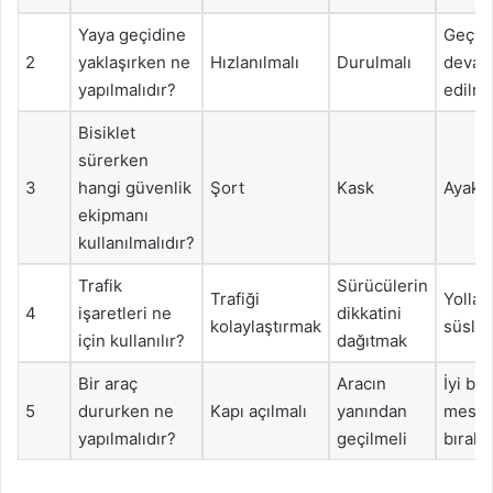
Yaya geçidine
Geçil
2
yaklaşırken ne
Hızlanılmalı
Durulmalı
deva
yapılmalıdır?
edilme
Bisiklet
sürerken
3
hangi güvenlik
Şort
Kask
Ayakk
ekipmanı
kullanılmalıdır?
Trafik
Sürücülerin
Trafiği
Yolları
4
işaretleri ne
dikkatini
kolaylaştırmak
süsle
için kullanılır?
dağıtmak
Bir araç
Aracın
İyi bir
5
dururken ne
Kapı açılmalı
yanından
mesaf
yapılmalıdır?
geçilmeli
bırakı