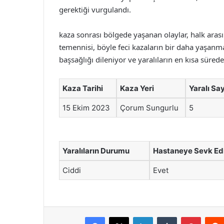
gerektiği vurgulandı.
kaza sonrası bölgede yaşanan olaylar, halk aras
temennisi, böyle feci kazaların bir daha yaşanm
başsağlığı dileniyor ve yaralıların en kısa süred
Kaza Tarihi
Kaza Yeri
Yaralı Say
15 Ekim 2023
Çorum Sungurlu
5
Yaralıların Durumu
Hastaneye Sevk Ed
Ciddi
Evet
Facebook
X
LinkedIn
Tumblr
Pintere