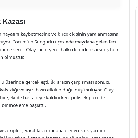
k Kazası
nın hayatını kaybetmesine ve birçok kişinin yaralanmasına
ruyor. Çorum’un Sungurlu ilçesinde meydana gelen feci
r önüne serdi. Olay, hem yerel halkı derinden sarsmış hem
en olmuştur.
u üzerinde gerçekleşti. İki aracın çarpışması sonucu
tsizliği ve aşırı hızın etkili olduğu düşünülüyor. Olay
ı bir şekilde hastaneye kaldırırken, polis ekipleri de
 bir inceleme başlattı.
is ekipleri, yaralılara müdahale ederek ilk yardım
ini korurken, kazanın faturası da ağır oldu. Araçlardan