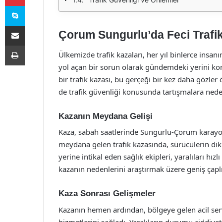
Skype
E-Posta ile paylaş
Çorum Sungurlu’da Feci Trafi
Yazdır
Ülkemizde trafik kazaları, her yıl binlerce insa
yol açan bir sorun olarak gündemdeki yerini ko
bir trafik kazası, bu gerçeği bir kez daha gözle
de trafik güvenliği konusunda tartışmalara ned
Kazanın Meydana Gelişi
Kaza, sabah saatlerinde Sungurlu-Çorum karayol
meydana gelen trafik kazasında, sürücülerin dikka
yerine intikal eden sağlık ekipleri, yaralıları hızl
kazanın nedenlerini araştırmak üzere geniş çaplı
Kaza Sonrası Gelişmeler
Kazanın hemen ardından, bölgeye gelen acil serv
hizmetlerini sağladı. Yaralıların durumu ciddiyet