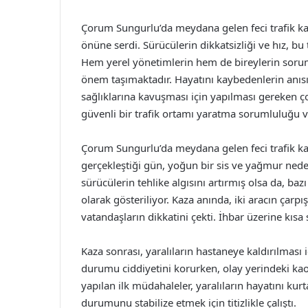
Çorum Sungurlu’da meydana gelen feci trafik kaz
önüne serdi. Sürücülerin dikkatsizliği ve hız, bu
Hem yerel yönetimlerin hem de bireylerin sorum
önem taşımaktadır. Hayatını kaybedenlerin anısı
sağlıklarına kavuşması için yapılması gereken ç
güvenli bir trafik ortamı yaratma sorumluluğu v
Çorum Sungurlu’da meydana gelen feci trafik kaz
gerçekleştiği gün, yoğun bir sis ve yağmur ned
sürücülerin tehlike algısını artırmış olsa da, ba
olarak gösteriliyor. Kaza anında, iki aracın çar
vatandaşların dikkatini çekti. İhbar üzerine kısa 
Kaza sonrası, yaralıların hastaneye kaldırılması iç
durumu ciddiyetini korurken, olay yerindeki kao
yapılan ilk müdahaleler, yaralıların hayatını kurt
durumunu stabilize etmek için titizlikle çalıştı.