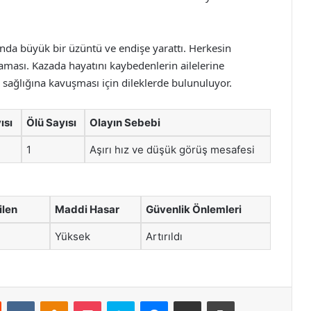
ında büyük bir üzüntü ve endişe yarattı. Herkesin
aması. Kazada hayatını kaybedenlerin ailelerine
e sağlığına kavuşması için dileklerde bulunuluyor.
ısı
Ölü Sayısı
Olayın Sebebi
1
Aşırı hız ve düşük görüş mesafesi
ilen
Maddi Hasar
Güvenlik Önlemleri
Yüksek
Artırıldı
st
Reddit
VKontakte
Odnoklassniki
Pocket
Skype
Messenger
E-Posta ile paylaş
Yazdır