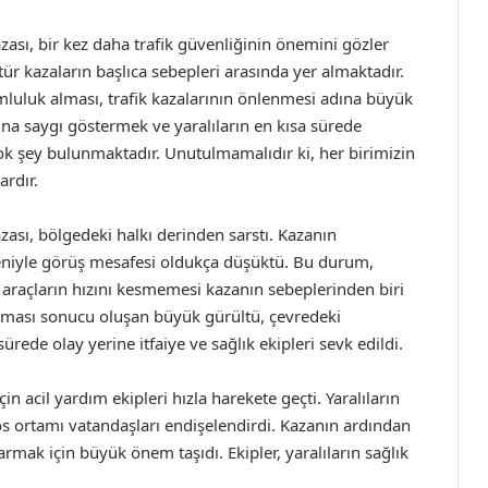
ası, bir kez daha trafik güvenliğinin önemini gözler
 tür kazaların başlıca sebepleri arasında yer almaktadır.
luluk alması, trafik kazalarının önlenmesi adına büyük
na saygı göstermek ve yaralıların en kısa sürede
ok şey bulunmaktadır. Unutulmamalıdır ki, her birimizin
ardır.
ası, bölgedeki halkı derinden sarstı. Kazanın
eniyle görüş mesafesi oldukça düşüktü. Bu durum,
zı araçların hızını kesmemesi kazanın sebeplerinden biri
pışması sonucu oluşan büyük gürültü, çevredeki
sürede olay yerine itfaiye ve sağlık ekipleri sevk edildi.
in acil yardım ekipleri hızla harekete geçti. Yaralıların
s ortamı vatandaşları endişelendirdi. Kazanın ardından
armak için büyük önem taşıdı. Ekipler, yaralıların sağlık