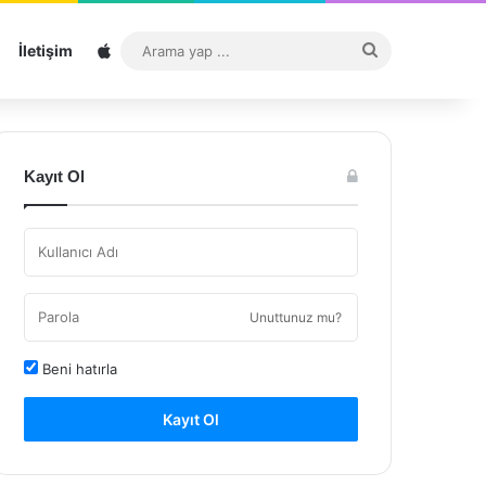
Sitemap
Arama
İletişim
yap
...
Kayıt Ol
Unuttunuz mu?
Beni hatırla
Kayıt Ol