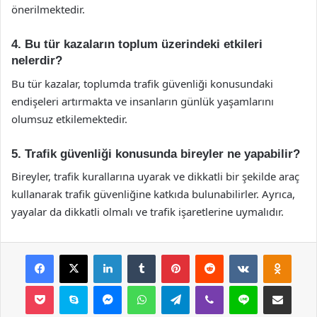
önerilmektedir.
4. Bu tür kazaların toplum üzerindeki etkileri
nelerdir?
Bu tür kazalar, toplumda trafik güvenliği konusundaki
endişeleri artırmakta ve insanların günlük yaşamlarını
olumsuz etkilemektedir.
5. Trafik güvenliği konusunda bireyler ne yapabilir?
Bireyler, trafik kurallarına uyarak ve dikkatli bir şekilde araç
kullanarak trafik güvenliğine katkıda bulunabilirler. Ayrıca,
yayalar da dikkatli olmalı ve trafik işaretlerine uymalıdır.
Facebook
X
LinkedIn
Tumblr
Pinterest
Reddit
VKontakte
Odnok
Pocket
Skype
Messenger
WhatsApp
Telegram
Viber
Line
E-Posta ile payla
Yazdır