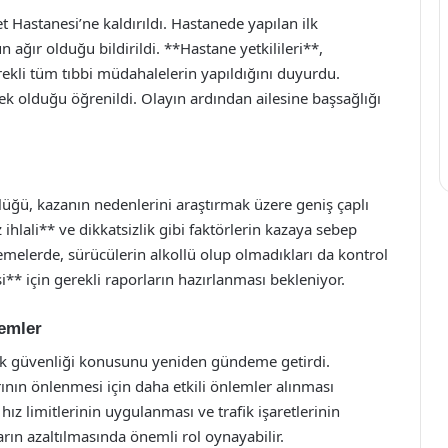
t Hastanesi’ne kaldırıldı. Hastanede yapılan ilk
ağır olduğu bildirildi. **Hastane yetkilileri**,
erekli tüm tıbbi müdahalelerin yapıldığını duyurdu.
ek olduğu öğrenildi. Olayın ardından ailesine başsağlığı
ğü, kazanın nedenlerini araştırmak üzere geniş çaplı
 ihlali** ve dikkatsizlik gibi faktörlerin kazaya sebep
melerde, sürücülerin alkollü olup olmadıkları da kontrol
i** için gerekli raporların hazırlanması bekleniyor.
lemler
ik güvenliği konusunu yeniden gündeme getirdi.
arının önlenmesi için daha etkili önlemler alınması
ız limitlerinin uygulanması ve trafik işaretlerinin
rın azaltılmasında önemli rol oynayabilir.