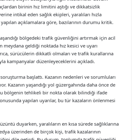
lardan birinin hız limitini aştığı ve dikkatsizlik
rine intikal eden sağlık ekipleri, yaralıları hızla
yapılan açıklamalara göre, bazılarının durumu kritik.
andığı bölgedeki trafik güvenliğini artırmak için acil
ın meydana geldiği noktada hız kesici ve uyarı
rıca, sürücülerin dikkatli olmaları ve trafik kurallarına
la kampanyalar düzenleyeceklerini açıkladı.
li soruşturma başlattı. Kazanın nedenleri ve sorumluları
iyor. Kazanın yaşandığı yol güzergahında daha önce de
bölgenin tehlikeli bir nokta olarak bilindiği ifade
 konusunda yapılan uyarılar, bu tür kazaların önlenmesi
züntü duyarken, yaralıların en kısa sürede sağlıklarına
ya üzerinden de birçok kişi, trafik kazalarının
ğini dile getirdi. Bu durum, toplumda trafik güvenliği