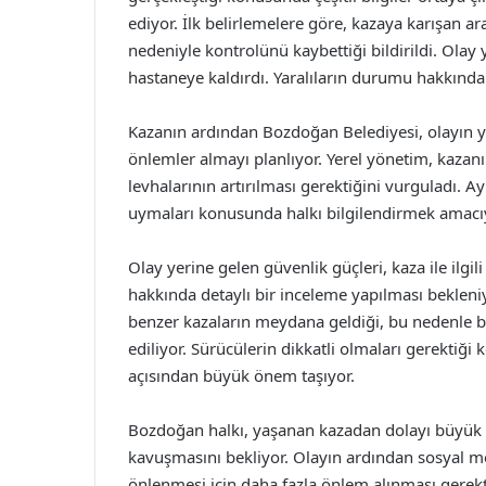
ediyor. İlk belirlemelere göre, kazaya karışan araç
nedeniyle kontrolünü kaybettiği bildirildi. Olay ye
hastaneye kaldırdı. Yaralıların durumu hakkında 
Kazanın ardından Bozdoğan Belediyesi, olayın yaş
önlemler almayı planlıyor. Yerel yönetim, kazan
levhalarının artırılması gerektiğini vurguladı. Ay
uymaları konusunda halkı bilgilendirmek amacıy
Olay yerine gelen güvenlik güçleri, kaza ile ilgi
hakkında detaylı bir inceleme yapılması beklen
benzer kazaların meydana geldiği, bu nedenle bu 
ediliyor. Sürücülerin dikkatli olmaları gerektiği
açısından büyük önem taşıyor.
Bozdoğan halkı, yaşanan kazadan dolayı büyük ü
kavuşmasını bekliyor. Olayın ardından sosyal med
önlenmesi için daha fazla önlem alınması gerekti