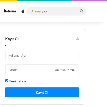
Sitemap
Arama
İletişim
yap
...
Kayıt Ol
Unuttunuz mu?
Beni hatırla
Kayıt Ol