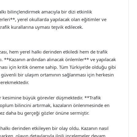
kı bilinçlendirmek amacıyla bir dizi etkinlik
rleri**, yerel okullarda yapılacak olan eğitimler ve
trafik kurallarına uyması teşvik edilecek.
sı, hem yerel halkı derinden etkiledi hem de trafik
ı. **Kazanın ardından alınacak önlemler** ve yapılacak
ası için kritik öneme sahip. Tüm Türkiye’de olduğu gibi
 güvenli bir ulaşım ortamının sağlanması için herkesin
gerekmektedir.
 kesimine büyük görevler düşmektedir. **Trafik
oplum bilincini artırmak, kazaların önlenmesinde en
kez daha bu gerçeği gözler önüne sermiştir.
alkı derinden etkileyen bir olay oldu. Kazanın nasıl
ıkarken, olayın detaylarıyla ilgili incelemeler devam