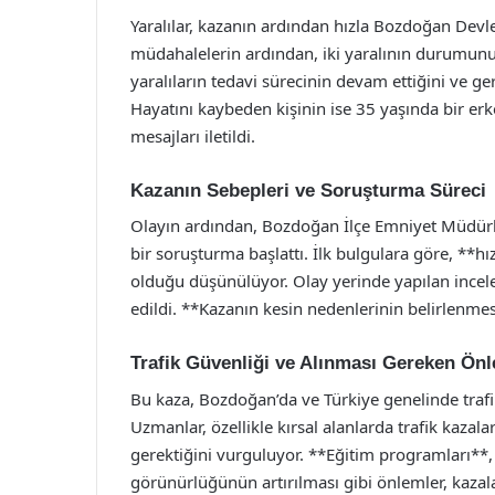
Yaralılar, kazanın ardından hızla Bozdoğan Devle
müdahalelerin ardından, iki yaralının durumunun 
yaralıların tedavi sürecinin devam ettiğini ve g
Hayatını kaybeden kişinin ise 35 yaşında bir erk
mesajları iletildi.
Kazanın Sebepleri ve Soruşturma Süreci
Olayın ardından, Bozdoğan İlçe Emniyet Müdürlü
bir soruşturma başlattı. İlk bulgulara göre, **hız
olduğu düşünülüyor. Olay yerinde yapılan incele
edildi. **Kazanın kesin nedenlerinin belirlenmes
Trafik Güvenliği ve Alınması Gereken Ön
Bu kaza, Bozdoğan’da ve Türkiye genelinde traf
Uzmanlar, özellikle kırsal alanlarda trafik kazal
gerektiğini vurguluyor. **Eğitim programları**, h
görünürlüğünün artırılması gibi önlemler, kazala