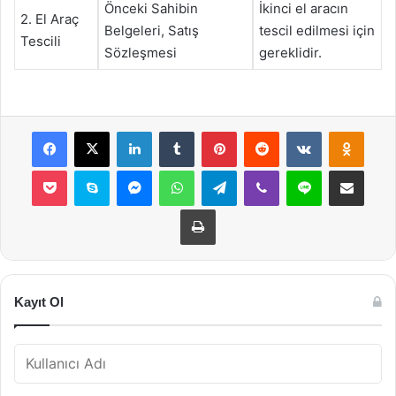
Önceki Sahibin
İkinci el aracın
2. El Araç
Belgeleri, Satış
tescil edilmesi için
Tescili
Sözleşmesi
gereklidir.
Facebook
X
LinkedIn
Tumblr
Pinterest
Reddit
VKontakte
Odnok
Pocket
Skype
Messenger
WhatsApp
Telegram
Viber
Line
E-Posta ile payla
Yazdır
Kayıt Ol