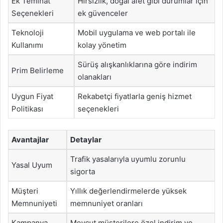
Ek Teminat
Hırsızlık, doğal afet gibi durumlar için
Seçenekleri
ek güvenceler
Teknoloji
Mobil uygulama ve web portalı ile
Kullanımı
kolay yönetim
Sürüş alışkanlıklarına göre indirim
Prim Belirleme
olanakları
Uygun Fiyat
Rekabetçi fiyatlarla geniş hizmet
Politikası
seçenekleri
Avantajlar
Detaylar
Trafik yasalarıyla uyumlu zorunlu
Yasal Uyum
sigorta
Müşteri
Yıllık değerlendirmelerde yüksek
Memnuniyeti
memnuniyet oranları
Kampanya
Mevcut müşterilere özel indirim ve