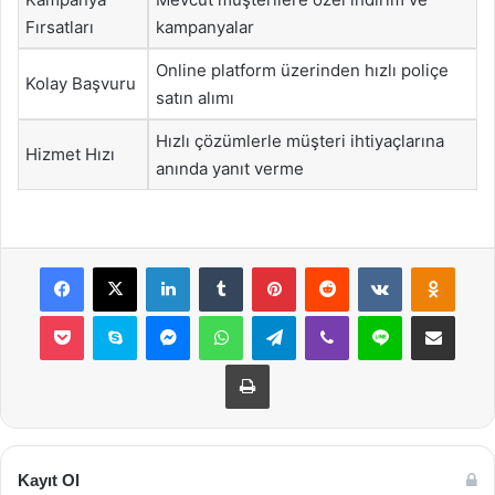
Fırsatları
kampanyalar
Online platform üzerinden hızlı poliçe
Kolay Başvuru
satın alımı
Hızlı çözümlerle müşteri ihtiyaçlarına
Hizmet Hızı
anında yanıt verme
Facebook
X
LinkedIn
Tumblr
Pinterest
Reddit
VKontakte
Odnok
Pocket
Skype
Messenger
WhatsApp
Telegram
Viber
Line
E-Posta ile payla
Yazdır
Kayıt Ol