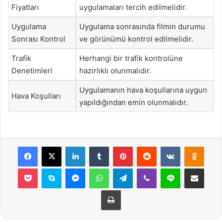
Fiyatları
uygulamaları tercih edilmelidir.
Uygulama
Uygulama sonrasında filmin durumu
Sonrası Kontrol
ve görünümü kontrol edilmelidir.
Trafik
Herhangi bir trafik kontrolüne
Denetimleri
hazırlıklı olunmalıdır.
Uygulamanın hava koşullarına uygun
Hava Koşulları
yapıldığından emin olunmalıdır.
Facebook
X
LinkedIn
Tumblr
Pinterest
Reddit
VKontakte
Odnok
Pocket
Skype
Messenger
WhatsApp
Telegram
Viber
Line
E-Posta ile payla
Yazdır