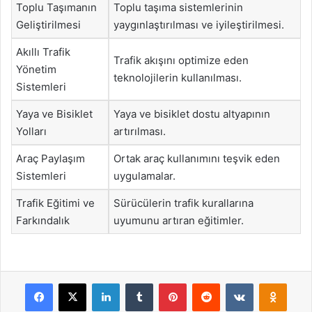
Toplu Taşımanın
Toplu taşıma sistemlerinin
Geliştirilmesi
yaygınlaştırılması ve iyileştirilmesi.
Akıllı Trafik
Trafik akışını optimize eden
Yönetim
teknolojilerin kullanılması.
Sistemleri
Yaya ve Bisiklet
Yaya ve bisiklet dostu altyapının
Yolları
artırılması.
Araç Paylaşım
Ortak araç kullanımını teşvik eden
Sistemleri
uygulamalar.
Trafik Eğitimi ve
Sürücülerin trafik kurallarına
Farkındalık
uyumunu artıran eğitimler.
Facebook
X
LinkedIn
Tumblr
Pinterest
Reddit
VKontakte
Odnok