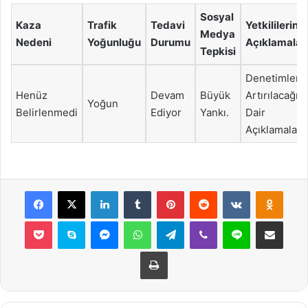
Sosyal
Kaza
Trafik
Tedavi
Yetkililerin
Medya
Nedeni
Yoğunluğu
Durumu
Açıklamalar
Tepkisi
Denetimleri
Henüz
Devam
Büyük
Artırılacağın
Yoğun
Belirlenmedi
Ediyor
Yankı.
Dair
Açıklamalar
Facebook
X
LinkedIn
Tumblr
Pinterest
Reddit
VKontakte
Odnok
Pocket
Skype
Messenger
WhatsApp
Telegram
Viber
Line
E-Posta ile payla
Yazdır