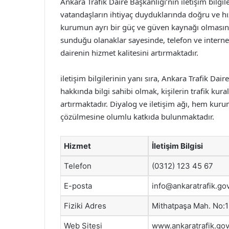
Ankara Trafik Daire Başkanlığı’nın iletişim bilg
vatandaşların ihtiyaç duyduklarında doğru ve hı
kurumun ayrı bir güç ve güven kaynağı olmasını
sunduğu olanaklar sayesinde, telefon ve internet
dairenin hizmet kalitesini artırmaktadır.
iletişim bilgilerinin yanı sıra, Ankara Trafik Da
hakkında bilgi sahibi olmak, kişilerin trafik kur
artırmaktadır. Diyalog ve iletişim ağı, hem kur
çözülmesine olumlu katkıda bulunmaktadır.
Hizmet
İletişim Bilgisi
Telefon
(0312) 123 45 67
E-posta
info@ankaratrafik.gov
Fiziki Adres
Mithatpaşa Mah. No:1
Web Sitesi
www.ankaratrafik.gov