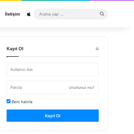
Sitemap
Arama
İletişim
yap
...
Kayıt Ol
Unuttunuz mu?
Beni hatırla
Kayıt Ol