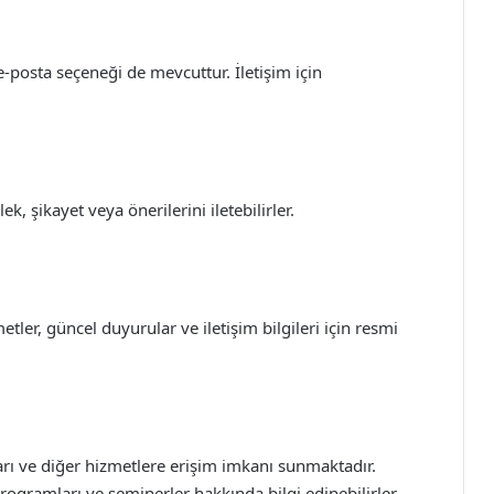
 e-posta seçeneği de mevcuttur. İletişim için
k, şikayet veya önerilerini iletebilirler.
ler, güncel duyurular ve iletişim bilgileri için resmi
arı ve diğer hizmetlere erişim imkanı sunmaktadır.
programları ve seminerler hakkında bilgi edinebilirler.