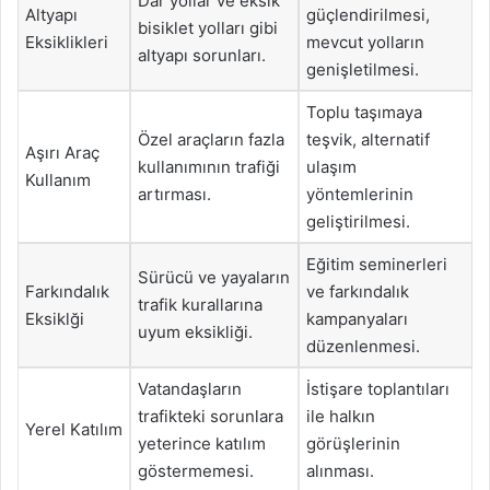
Dar yollar ve eksik
Altyapı
güçlendirilmesi,
bisiklet yolları gibi
Eksiklikleri
mevcut yolların
altyapı sorunları.
genişletilmesi.
Toplu taşımaya
Özel araçların fazla
teşvik, alternatif
Aşırı Araç
kullanımının trafiği
ulaşım
Kullanım
artırması.
yöntemlerinin
geliştirilmesi.
Eğitim seminerleri
Sürücü ve yayaların
Farkındalık
ve farkındalık
trafik kurallarına
Eksiklği
kampanyaları
uyum eksikliği.
düzenlenmesi.
Vatandaşların
İstişare toplantıları
trafikteki sorunlara
ile halkın
Yerel Katılım
yeterince katılım
görüşlerinin
göstermemesi.
alınması.