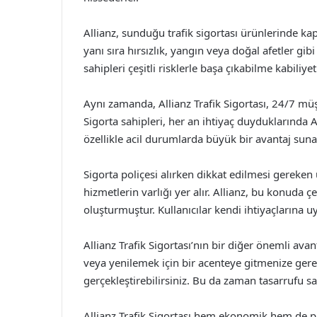
Allianz, sunduğu trafik sigortası ürünlerinde kap
yanı sıra hırsızlık, yangın veya doğal afetler gib
sahipleri çeşitli risklerle başa çıkabilme kabiliyet
Aynı zamanda, Allianz Trafik Sigortası, 24/7 müşte
Sigorta sahipleri, her an ihtiyaç duyduklarında 
özellikle acil durumlarda büyük bir avantaj suna
Sigorta poliçesi alırken dikkat edilmesi gereken 
hizmetlerin varlığı yer alır. Allianz, bu konuda 
oluşturmuştur. Kullanıcılar kendi ihtiyaçlarına uyg
Allianz Trafik Sigortası’nın bir diğer önemli ava
veya yenilemek için bir acenteye gitmenize gerek
gerçekleştirebilirsiniz. Bu da zaman tasarrufu sa
Allianz Trafik Sigortası hem ekonomik hem de pr