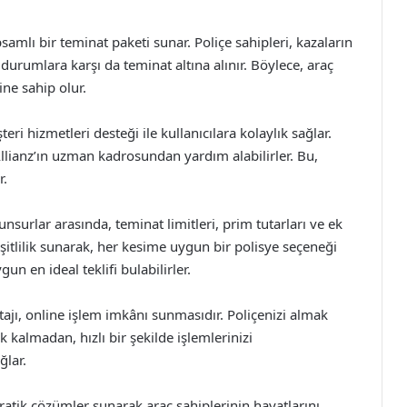
samlı bir teminat paketi sunar. Poliçe sahipleri, kazaların
i durumlara karşı da teminat altına alınır. Böylece, araç
ine sahip olur.
ri hizmetleri desteği ile kullanıcılara kolaylık sağlar.
Allianz’ın uzman kadrosundan yardım alabilirler. Bu,
r.
unsurlar arasında, teminat limitleri, prim tutarları ve ek
çeşitlilik sunarak, her kesime uygun bir polisye seçeneği
un en ideal teklifi bulabilirler.
ntajı, online işlem imkânı sunmasıdır. Poliçenizi almak
 kalmadan, hızlı bir şekilde işlemlerinizi
ğlar.
atik çözümler sunarak araç sahiplerinin hayatlarını