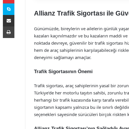
Skype
Allianz Trafik Sigortası ile Gü
E-Posta ile paylaş
Yazdır
Günümüzde, bireylerin ve ailelerin günlük yaşa
kazaları kaçınılmazdır ve bu kazaların maddi ve m
noktada devreye, güvenilir bir trafik sigortası hi
hem de araç sahiplerinin karşılaşabileceği riskl
deneyimi sağlamayı amaçlar.
Trafik Sigortasının Önemi
Trafik sigortası, araç sahiplerinin yasal bir zor
Türkiye’de her motorlu taşıtın sahibi, zorunlu t
herhangi bir trafik kazasında karşı tarafa verebi
sigortanın kapsamı yalnızca bu ile sınırlı değildi
seçenekleri sayesinde sürücüleri birçok riskten
Allianz Trafik Sigortası’nın Sağladığı Avan