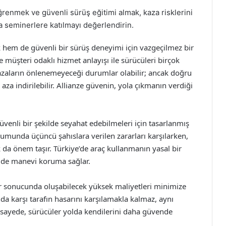
 öğrenmek ve güvenli sürüş eğitimi almak, kaza risklerini
da seminerlere katılmayı değerlendirin.
uk hem de güvenli bir sürüş deneyimi için vazgeçilmez bir
 müşteri odaklı hizmet anlayışı ile sürücüleri birçok
kazaların önlenemeyeceği durumlar olabilir; ancak doğru
aza indirilebilir. Allianze güvenin, yola çıkmanın verdiği
güvenli bir şekilde seyahat edebilmeleri için tasarlanmış
durumunda üçüncü şahıslara verilen zararları karşılarken,
 da önem taşır. Türkiye’de araç kullanmanın yasal bir
m de manevi koruma sağlar.
lar sonucunda oluşabilecek yüksek maliyetleri minimize
nda karşı tarafın hasarını karşılamakla kalmaz, aynı
sayede, sürücüler yolda kendilerini daha güvende