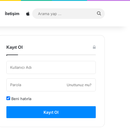
Sitemap
Arama
İletişim
yap
...
Kayıt Ol
Unuttunuz mu?
Beni hatırla
Kayıt Ol