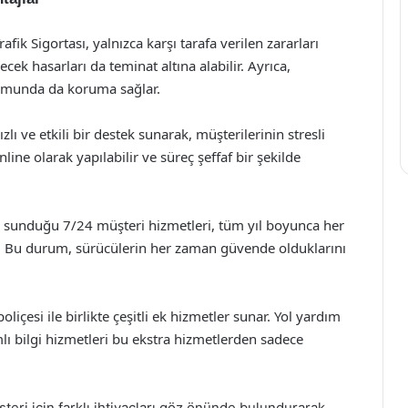
Trafik Sigortası, yalnızca karşı tarafa verilen zararları
cek hasarları da teminat altına alabilir. Ayrıca,
rumunda da koruma sağlar.
ızlı ve etkili bir destek sunarak, müşterilerinin stresli
line olarak yapılabilir ve süreç şeffaf bir şekilde
ın sunduğu 7/24 müşteri hizmetleri, tüm yıl boyunca her
a. Bu durum, sürücülerin her zaman güvende olduklarını
 poliçesi ile birlikte çeşitli ek hizmetler sunar. Yol yardım
lı bilgi hizmetleri bu ekstra hizmetlerden sadece
üşteri için farklı ihtiyaçları göz önünde bulundurarak