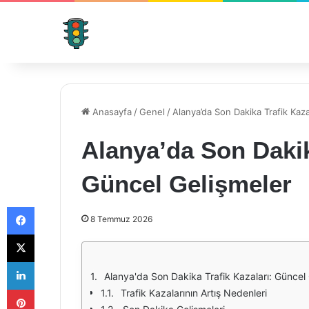
Anasayfa
/
Genel
/
Alanya’da Son Dakika Trafik Kaza
Alanya’da Son Dakik
Güncel Gelişmeler
Facebook
8 Temmuz 2026
X
LinkedIn
Alanya'da Son Dakika Trafik Kazaları: Güncel 
Pinterest
Trafik Kazalarının Artış Nedenleri