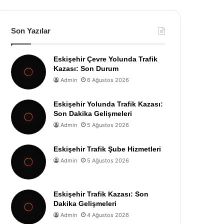
Son Yazılar
Eskişehir Çevre Yolunda Trafik
Kazası: Son Durum
Admin
6 Ağustos 2026
Eskişehir Yolunda Trafik Kazası:
Son Dakika Gelişmeleri
Admin
5 Ağustos 2026
Eskişehir Trafik Şube Hizmetleri
Admin
5 Ağustos 2026
Eskişehir Trafik Kazası: Son
Dakika Gelişmeleri
Admin
4 Ağustos 2026