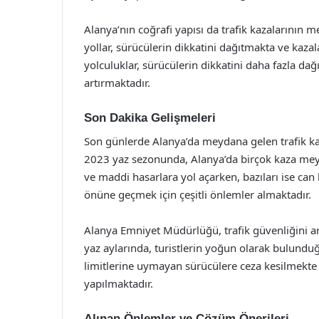
Alanya’nın coğrafi yapısı da trafik kazalarının m
yollar, sürücülerin dikkatini dağıtmakta ve kaza
yolculuklar, sürücülerin dikkatini daha fazla da
artırmaktadır.
Son Dakika Gelişmeleri
Son günlerde Alanya’da meydana gelen trafik kaz
2023 yaz sezonunda, Alanya’da birçok kaza meyda
ve maddi hasarlara yol açarken, bazıları ise can 
önüne geçmek için çeşitli önlemler almaktadır.
Alanya Emniyet Müdürlüğü, trafik güvenliğini ar
yaz aylarında, turistlerin yoğun olarak bulunduğu 
limitlerine uymayan sürücülere ceza kesilmekte 
yapılmaktadır.
Alınan Önlemler ve Çözüm Önerileri