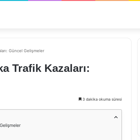
ları: Güncel Gelişmeler
a Trafik Kazaları:
3 dakika okuma süresi
Gelişmeler