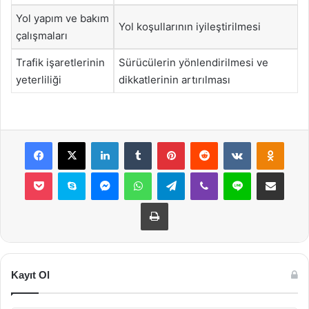
Yol yapım ve bakım
Yol koşullarının iyileştirilmesi
çalışmaları
Trafik işaretlerinin
Sürücülerin yönlendirilmesi ve
yeterliliği
dikkatlerinin artırılması
Facebook
X
LinkedIn
Tumblr
Pinterest
Reddit
VKontakte
Odnok
Pocket
Skype
Messenger
WhatsApp
Telegram
Viber
Line
E-Posta ile payla
Yazdır
Kayıt Ol