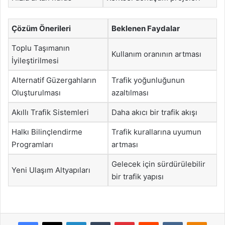
Çözüm Önerileri
Beklenen Faydalar
Toplu Taşımanın
Kullanım oranının artması
İyileştirilmesi
Alternatif Güzergahların
Trafik yoğunluğunun
Oluşturulması
azaltılması
Akıllı Trafik Sistemleri
Daha akıcı bir trafik akışı
Halkı Bilinçlendirme
Trafik kurallarına uyumun
Programları
artması
Gelecek için sürdürülebilir
Yeni Ulaşım Altyapıları
bir trafik yapısı
Facebook
X
LinkedIn
Tumblr
Pinterest
Reddit
VKontakte
Odnok