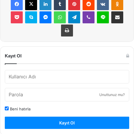
Pocket
Skype
Messenger
WhatsApp
Telegram
Viber
Line
E-Posta ile payla
Yazdır
Kayıt Ol
Unuttunuz mu?
Beni hatırla
Kayıt Ol