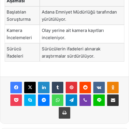
Aşaması
Başlatılan
Adana Emniyet Müdürlüğü tarafından
Soruşturma
yürütülüyor.
Kamera
Olay yerine ait kamera kayıtları
İncelemeleri
inceleniyor.
Sürücü
Sürücülerin ifadeleri alınarak
İfadeleri
araştırmalar sürdürülüyor.
Facebook
X
LinkedIn
Tumblr
Pinterest
Reddit
VKontakte
Odnok
Pocket
Skype
Messenger
WhatsApp
Telegram
Viber
Line
E-Posta ile payla
Yazdır