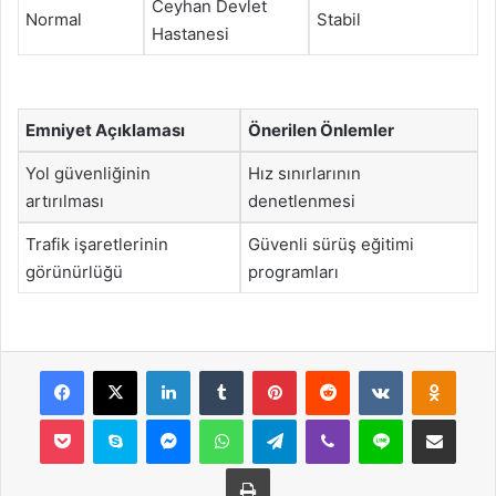
Ceyhan Devlet
Normal
Stabil
Hastanesi
Emniyet Açıklaması
Önerilen Önlemler
Yol güvenliğinin
Hız sınırlarının
artırılması
denetlenmesi
Trafik işaretlerinin
Güvenli sürüş eğitimi
görünürlüğü
programları
Facebook
X
LinkedIn
Tumblr
Pinterest
Reddit
VKontakte
Odnok
Pocket
Skype
Messenger
WhatsApp
Telegram
Viber
Line
E-Posta ile payla
Yazdır