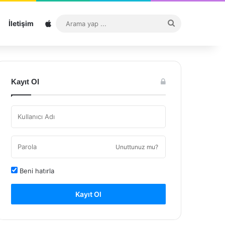
Sitemap
Arama
İletişim
yap
...
Kayıt Ol
Unuttunuz mu?
Beni hatırla
Kayıt Ol