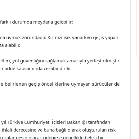
farklı durumda meydana gelebilir:
larına uymak zorundadır. Kırmızı ışık yanarken geçiş yapan
 alabilir.
retleri, yol güvenliğini sağlamak amacıyla yerleştirilmiştir.
u madde kapsamında cezalandırılır.
göre belirlenen geçiş önceliklerine uymayan sürücüler de
yıl Türkiye Cumhuriyeti İçişleri Bakanlığı tarafından
n ihlali derecesine ve buna bağlı olarak oluşturulan risk
cezalar peşin olarak ödenirse genellikle belirli bir