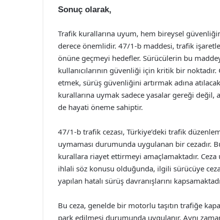
Sonuç olarak,
Trafik kurallarına uyum, hem bireysel güvenliğ
derece önemlidir. 47/1-b maddesi, trafik işaretle
önüne geçmeyi hedefler. Sürücülerin bu maddey
kullanıcılarının güvenliği için kritik bir noktadır
etmek, sürüş güvenliğini artırmak adına atılacak
kurallarına uymak sadece yasalar gereği değil,
de hayati öneme sahiptir.
47/1-b trafik cezası, Türkiye’deki trafik düzenle
uymaması durumunda uygulanan bir cezadır. Bu c
kurallara riayet ettirmeyi amaçlamaktadır. Ceza u
ihlali söz konusu olduğunda, ilgili sürücüye ceza
yapılan hatalı sürüş davranışlarını kapsamaktadı
Bu ceza, genelde bir motorlu taşıtın trafiğe kapa
park edilmesi durumunda uygulanır. Aynı zamanda