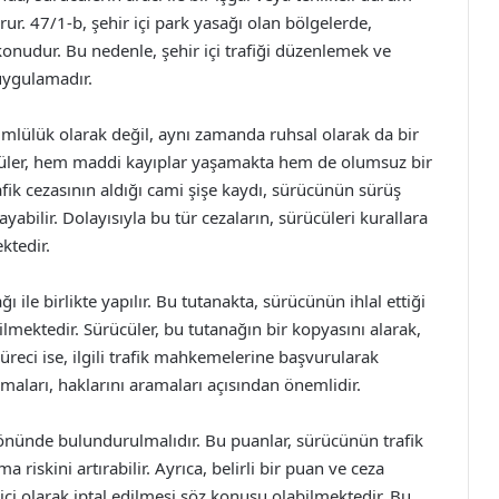
r. 47/1-b, şehir içi park yasağı olan bölgelerde,
konudur. Bu nedenle, şehir içi trafiği düzenlemek ve
uygulamadır.
mlülük olarak değil, aynı zamanda ruhsal olarak da bir
rücüler, hem maddi kayıplar yaşamakta hem de olumsuz bir
afik cezasının aldığı cami şişe kaydı, sürücünün sürüş
ayabilir. Dolayısıyla bu tür cezaların, sürücüleri kurallara
ktedir.
 ile birlikte yapılır. Bu tutanakta, sürücünün ihlal ettiği
tilmektedir. Sürücüler, bu tutanağın bir kopyasını alarak,
 süreci ise, ilgili trafik mahkemelerine başvurularak
olmaları, haklarını aramaları açısından önemlidir.
z önünde bulundurulmalıdır. Bu puanlar, sürücünün trafik
ma riskini artırabilir. Ayrıca, belirli bir puan ve ceza
ici olarak iptal edilmesi söz konusu olabilmektedir. Bu