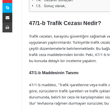
Skype
Sonuç olarak,
E-Posta ile paylaş
47/1-b Trafik Cezası Nedir?
Yazdır
Trafik cezaları, karayolu güvenliğini sağlamak v
uygulanan yaptırımlardır. Türkiye’de trafik cezal
çeşitli düzenlemelerle belirlenmektedir. Bu bağl
trafik ceza maddelerinden biridir. Peki, 47/1-b 
bu konuda detaylı bir inceleme yapalım.
47/1-b Maddesinin Tanımı
47/1-b maddesi, "Trafik işaretlerine veya traf
göre, sürücülerin trafik işaretleri ve trafik ışık
durumunda, belirli bir ceza ile karşılaşmaları s
‘dur’ levhasına rağmen durmayan sürücüler, bu 