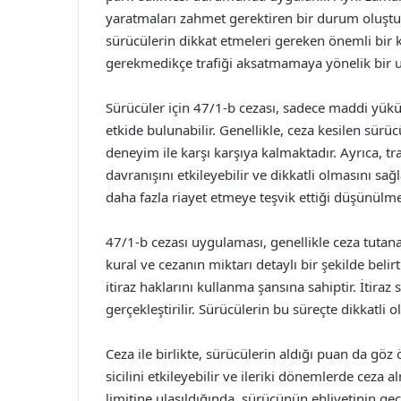
yaratmaları zahmet gerektiren bir durum oluşturu
sürücülerin dikkat etmeleri gereken önemli bir 
gerekmedikçe trafiği aksatmamaya yönelik bir 
Sürücüler için 47/1-b cezası, sadece maddi yükü
etkide bulunabilir. Genellikle, ceza kesilen sü
deneyim ile karşı karşıya kalmaktadır. Ayrıca, tr
davranışını etkileyebilir ve dikkatli olmasını sağl
daha fazla riayet etmeye teşvik ettiği düşünülme
47/1-b cezası uygulaması, genellikle ceza tutanağı
kural ve cezanın miktarı detaylı bir şekilde belir
itiraz haklarını kullanma şansına sahiptir. İtiraz
gerçekleştirilir. Sürücülerin bu süreçte dikkatli 
Ceza ile birlikte, sürücülerin aldığı puan da gö
sicilini etkileyebilir ve ileriki dönemlerde ceza al
limitine ulaşıldığında, sürücünün ehliyetinin geç