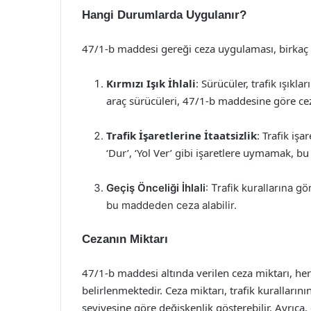
Hangi Durumlarda Uygulanır?
47/1-b maddesi gereği ceza uygulaması, birkaç 
Kırmızı Işık İhlali
: Sürücüler, trafik ışık
araç sürücüleri, 47/1-b maddesine göre ceza
Trafik İşaretlerine İtaatsizlik
: Trafik işa
‘Dur’, ‘Yol Ver’ gibi işaretlere uymamak, b
Geçiş Önceliği İhlali
: Trafik kurallarına 
bu maddeden ceza alabilir.
Cezanın Miktarı
47/1-b maddesi altında verilen ceza miktarı, her 
belirlenmektedir. Ceza miktarı, trafik kurallarını
seviyesine göre değişkenlik gösterebilir. Ayrıca, 