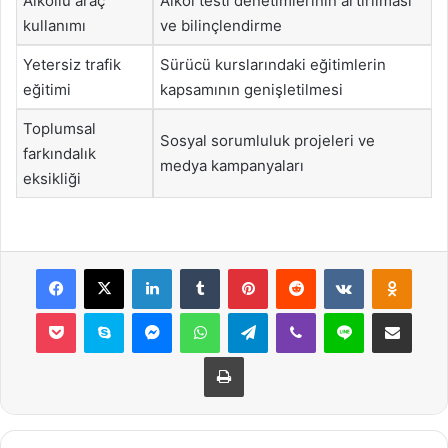
Alkollü araç
Alkol testi denetimlerinin artırılması
kullanımı
ve bilinçlendirme
Yetersiz trafik
Sürücü kurslarındaki eğitimlerin
eğitimi
kapsamının genişletilmesi
Toplumsal
Sosyal sorumluluk projeleri ve
farkındalık
medya kampanyaları
eksikliği
Facebook
X
LinkedIn
Tumblr
Pinterest
Reddit
VKontakte
Odnok
Pocket
Skype
Messenger
WhatsApp
Telegram
Viber
Line
E-Posta ile payla
Yazdır