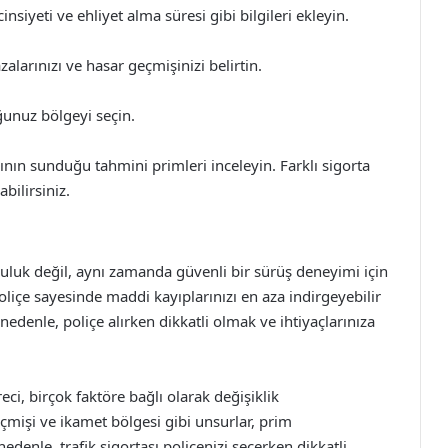
nsiyeti ve ehliyet alma süresi gibi bilgileri ekleyin.
alarınızı ve hasar geçmişinizi belirtin.
ğunuz bölgeyi seçin.
nın sunduğu tahmini primleri inceleyin. Farklı sigorta
abilirsiniz.
unluluk değil, aynı zamanda güvenli bir sürüş deneyimi için
liçe sayesinde maddi kayıplarınızı en aza indirgeyebilir
u nedenle, poliçe alırken dikkatli olmak ve ihtiyaçlarınıza
reci, birçok faktöre bağlı olarak değişiklik
eçmişi ve ikamet bölgesi gibi unsurlar, prim
enle, trafik sigortası poliçenizi seçerken dikkatli