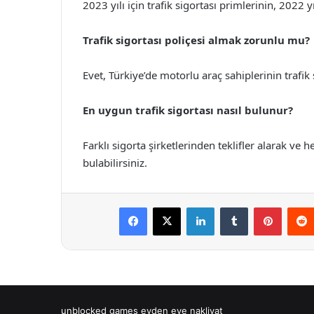
2023 yılı için trafik sigortası primlerinin, 202
Trafik sigortası poliçesi almak zorunlu mu?
Evet, Türkiye’de motorlu araç sahiplerinin trafik 
En uygun trafik sigortası nasıl bulunur?
Farklı sigorta şirketlerinden teklifler alarak ve 
bulabilirsiniz.
Facebook
X
LinkedIn
Tumblr
Pintere
unblocked games
evden eve nakliyat