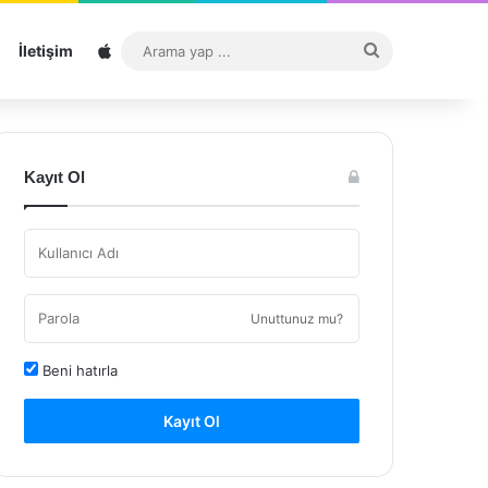
Sitemap
Arama
İletişim
yap
...
Kayıt Ol
Unuttunuz mu?
Beni hatırla
Kayıt Ol