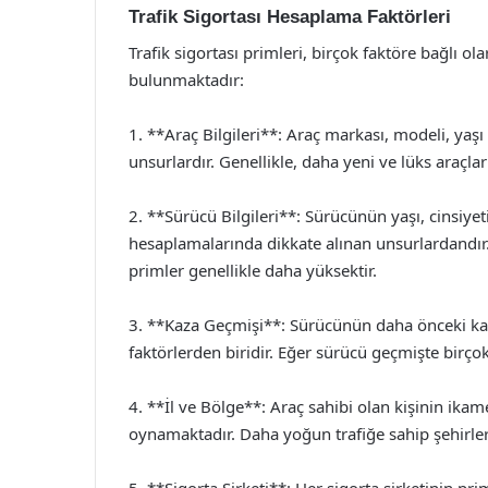
Trafik Sigortası Hesaplama Faktörleri
Trafik sigortası primleri, birçok faktöre bağlı ol
bulunmaktadır:
1. **Araç Bilgileri**: Araç markası, modeli, yaş
unsurlardır. Genellikle, daha yeni ve lüks araçla
2. **Sürücü Bilgileri**: Sürücünün yaşı, cinsiye
hesaplamalarında dikkate alınan unsurlardandır
primler genellikle daha yüksektir.
3. **Kaza Geçmişi**: Sürücünün daha önceki kaz
faktörlerden biridir. Eğer sürücü geçmişte birço
4. **İl ve Bölge**: Araç sahibi olan kişinin ika
oynamaktadır. Daha yoğun trafiğe sahip şehirlerd
5. **Sigorta Şirketi**: Her sigorta şirketinin pr