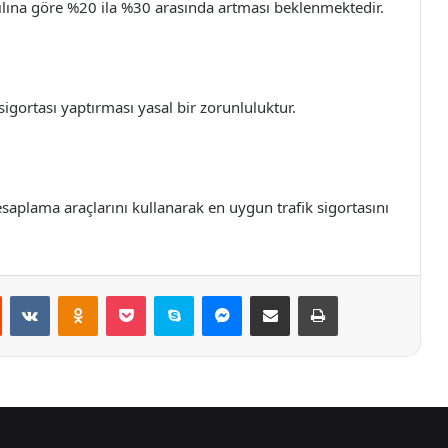
2 yılına göre %20 ila %30 arasında artması beklenmektedir.
sigortası yaptırması yasal bir zorunluluktur.
hesaplama araçlarını kullanarak en uygun trafik sigortasını
st
Reddit
VKontakte
Odnoklassniki
Pocket
Skype
Messenger
E-Posta ile paylaş
Yazdır