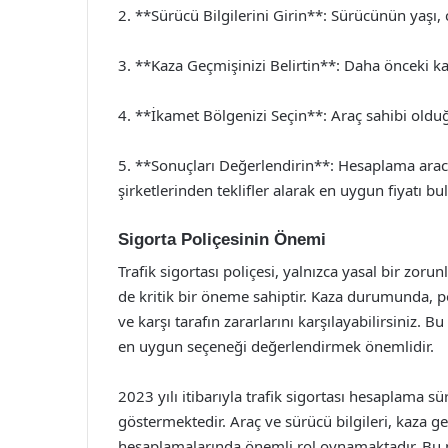
2. **Sürücü Bilgilerini Girin**: Sürücünün yaşı, ci
3. **Kaza Geçmişinizi Belirtin**: Daha önceki kaz
4. **İkamet Bölgenizi Seçin**: Araç sahibi oldu
5. **Sonuçları Değerlendirin**: Hesaplama aracı
şirketlerinden teklifler alarak en uygun fiyatı bul
Sigorta Poliçesinin Önemi
Trafik sigortası poliçesi, yalnızca yasal bir zor
de kritik bir öneme sahiptir. Kaza durumunda, po
ve karşı tarafın zararlarını karşılayabilirsiniz. B
en uygun seçeneği değerlendirmek önemlidir.
2023 yılı itibarıyla trafik sigortası hesaplama sü
göstermektedir. Araç ve sürücü bilgileri, kaza g
hesaplamalarında önemli rol oynamaktadır. Bu ned