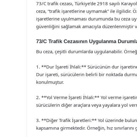
73/C trafik cezası, Türkiye’de 2918 sayılı Karayo
ceza, “trafik işaretlerine uymamak” ile ilgilidir. Ö
işaretlerine uyulmaması durumunda bu ceza uygula
güvenliğini sağlamak amacıyla düzenlenmiştir ve 
73/C Trafik Cezasının Uygulanma Duruml
Bu ceza, çeşitli durumlarda uygulanabilir. Örneğ
1. **Dur İşareti İhlali:** Sürücünün dur işare
Dur işareti, sürücülerin belirli bir noktada durm
konulmuştur.
2. **Yol Verme İşareti İhlali:** Yol verme işaret
sürücülerin diğer araçlara veya yayalara yol verm
3. **Diğer Trafik İşaretleri:** Yol üzerinde bul
kapsamına girmektedir. Örneğin, hız sınırlarını 