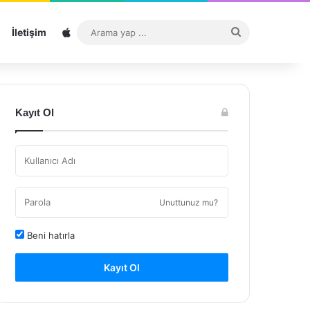
Sitemap
Arama
İletişim
yap
...
Kayıt Ol
Unuttunuz mu?
Beni hatırla
Kayıt Ol