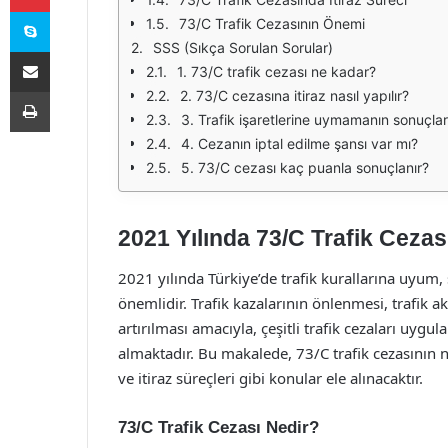
Skype
73/C Trafik Cezasının Önemi
SSS (Sıkça Sorulan Sorular)
E-Posta ile paylaş
1. 73/C trafik cezası ne kadar?
Yazdır
2. 73/C cezasına itiraz nasıl yapılır?
3. Trafik işaretlerine uymamanın sonuçları
4. Cezanın iptal edilme şansı var mı?
5. 73/C cezası kaç puanla sonuçlanır?
2021 Yılında 73/C Trafik Cezas
2021 yılında Türkiye’de trafik kurallarına uyum,
önemlidir. Trafik kazalarının önlenmesi, trafik 
artırılması amacıyla, çeşitli trafik cezaları uygu
almaktadır. Bu makalede, 73/C trafik cezasının 
ve itiraz süreçleri gibi konular ele alınacaktır.
73/C Trafik Cezası Nedir?