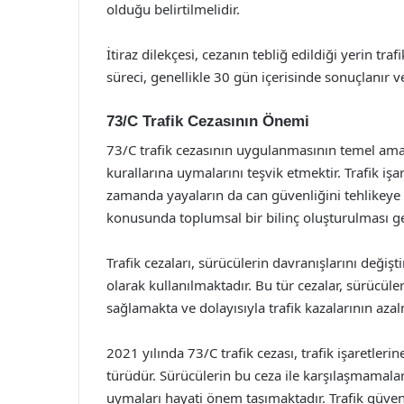
olduğu belirtilmelidir.
İtiraz dilekçesi, cezanın tebliğ edildiği yerin tra
süreci, genellikle 30 gün içerisinde sonuçlanır ve
73/C Trafik Cezasının Önemi
73/C trafik cezasının uygulanmasının temel amacı
kurallarına uymalarını teşvik etmektir. Trafik i
zamanda yayaların da can güvenliğini tehlikeye 
konusunda toplumsal bir bilinç oluşturulması g
Trafik cezaları, sürücülerin davranışlarını değiş
olarak kullanılmaktadır. Bu tür cezalar, sürücüler
sağlamakta ve dolayısıyla trafik kazalarının az
2021 yılında 73/C trafik cezası, trafik işaretle
türüdür. Sürücülerin bu ceza ile karşılaşmamaları 
uymaları hayati önem taşımaktadır. Trafik güvenl