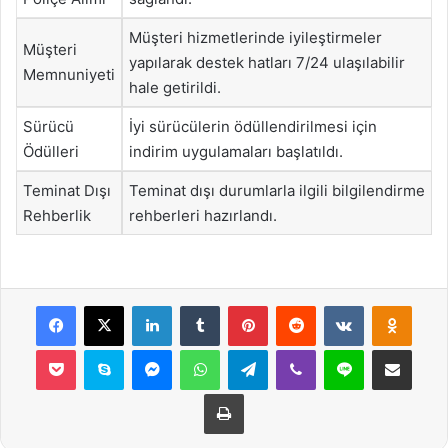
Müşteri hizmetlerinde iyileştirmeler
Müşteri
yapılarak destek hatları 7/24 ulaşılabilir
Memnuniyeti
hale getirildi.
Sürücü
İyi sürücülerin ödüllendirilmesi için
Ödülleri
indirim uygulamaları başlatıldı.
Teminat Dışı
Teminat dışı durumlarla ilgili bilgilendirme
Rehberlik
rehberleri hazırlandı.
Facebook
X
LinkedIn
Tumblr
Pinterest
Reddit
VKontakte
Odnok
Pocket
Skype
Messenger
WhatsApp
Telegram
Viber
Line
E-Posta ile payla
Yazdır