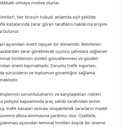
 dikkatli olmaya motive olurlar.
limitleri, her bireyin hukuki anlamda eşit şekilde
ik kazalarında zarar gören tarafların haklarına erişimi
a bulunur.
aları açısından önem taşıyan bir dönemdir. Belirlenen
kazalardan zarar görebilecek üçüncü şahıslara sağlanan
eminat limitlerinin sürekli güncellenmesi ve gözden
ından önem taşımaktadır. Zorunlu trafik sigortası,
nda sürücülerin ve toplumun güvenliğini sağlama
mektedir.
ahiplerinin sorumluluklarını ve karşılaştıkları riskleri
rta poliçesi kapsamında araç sahibi tarafından temin
ca, trafik kazaları sonrası oluşabilecek zararların maddi
üvence altına alınmasına yardımcı olur. Özellikle,
şılanması açısından teminat limitleri büyük bir öneme