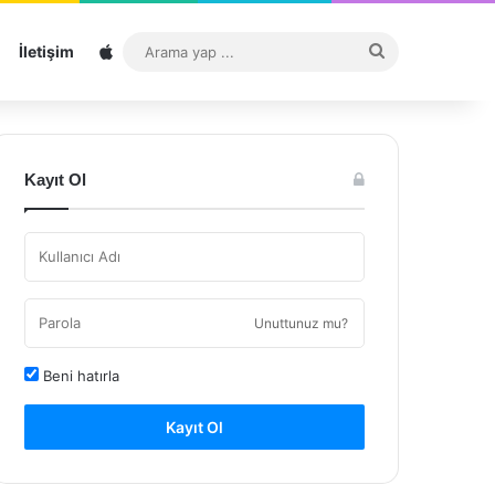
Sitemap
Arama
İletişim
yap
...
Kayıt Ol
Unuttunuz mu?
Beni hatırla
Kayıt Ol