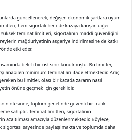
li oranlarda güncellenerek, değişen ekonomik şartlara uyum
limitleri, hem sigortalı hem de kazaya karışan diğer
r. Yüksek teminat limitleri, sigortalının maddi güvenliğini
reylerin mağduriyetinin asgariye indirilmesine de katkı
yönde etki eder.
apsamında belirli bir üst sınır konulmuştu. Bu limitler,
karşılanabilen minimum teminatları ifade etmektedir. Araç
gereken bu limitler, olası bir kazada zararın nasıl
yetin önüne geçmek için gereklidir.
manın ötesinde, toplum genelinde güvenli bir trafik
me sahiptir. Teminat limitleri, sigortalının
erin azaltılması amacıyla düzenlenmektedir. Böylece,
fik sigortası sayesinde paylaşılmakta ve toplumda daha