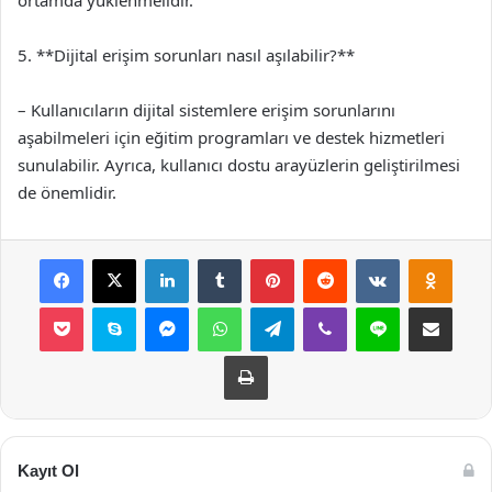
ortamda yüklenmelidir.
5. **Dijital erişim sorunları nasıl aşılabilir?**
– Kullanıcıların dijital sistemlere erişim sorunlarını
aşabilmeleri için eğitim programları ve destek hizmetleri
sunulabilir. Ayrıca, kullanıcı dostu arayüzlerin geliştirilmesi
de önemlidir.
Facebook
X
LinkedIn
Tumblr
Pinterest
Reddit
VKontakte
Odnok
Pocket
Skype
Messenger
WhatsApp
Telegram
Viber
Line
E-Posta ile payla
Yazdır
Kayıt Ol